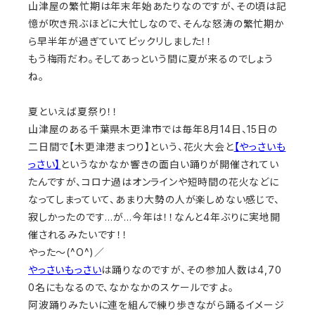
山津屋の繁忙期は年末年始あたりなのですが、その頃は記
憶が吹き飛ぶほどに大忙しなので、そんな怒涛の繁忙期か
ら早半年が過ぎていてビックリしました！！
もう梅雨だわ。そしてあっという間に夏が来るのでしょう
ね。
夏といえば夏祭り！！
山津屋のある千葉県木更津市では毎年8月14日、15日の
二日間で【木更津港まつり】という、花火大会と
【やっさいも
っさい】
というなかなか響きの面白い踊りが開催されてい
たんですが、コロナ過はオンラインや短時間の花火などに
なってしまっていて、あまり大勢の人が楽しめない感じで、
寂しかったのです…が…今年は！！なんと4年ぶりに実地開
催されるみたいです！！
やった～(^O^)／
やっさいもっさい
は踊りなのですが、その参加人数は4,70
0名にもなるので、なかなかのスケールですよ。
阿波踊りみたいに連を組んで練り歩きながら踊るイメージ