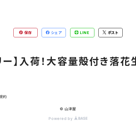
保存
シェア
LINE
ポスト
リー】入荷！大容量殻付き落花
規約
© 山津屋
Powered by